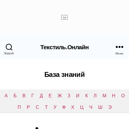
Текстиль.Онлайн
Search
Меню
База знаний
А
Б
В
Г
Д
Е
Ж
З
И
К
Л
М
Н
О
П
Р
С
Т
У
Ф
Х
Ц
Ч
Ш
Э